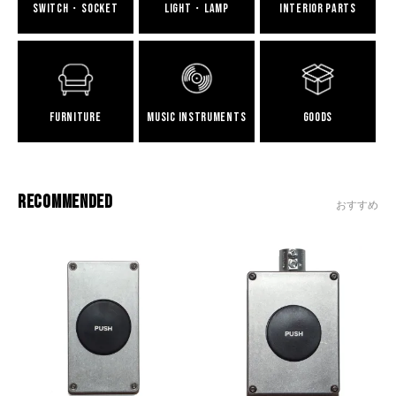
Switch・Socket
Light・Lamp
Interior Parts
FURNITURE
Music Instruments
Goods
RECOMMENDED
おすすめ